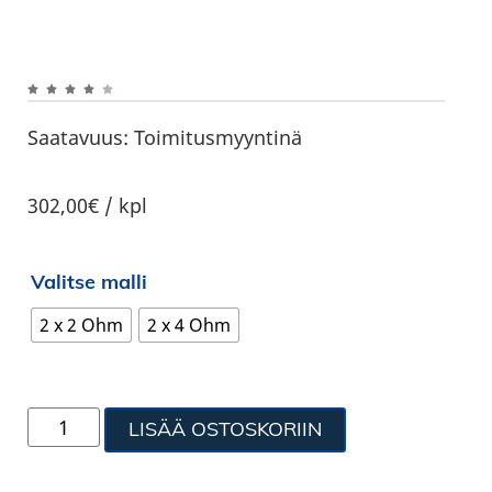
Saatavuus:
Toimitusmyyntinä
302,00€ / kpl
Valitse malli
2 x 2 Ohm
2 x 4 Ohm
LISÄÄ OSTOSKORIIN