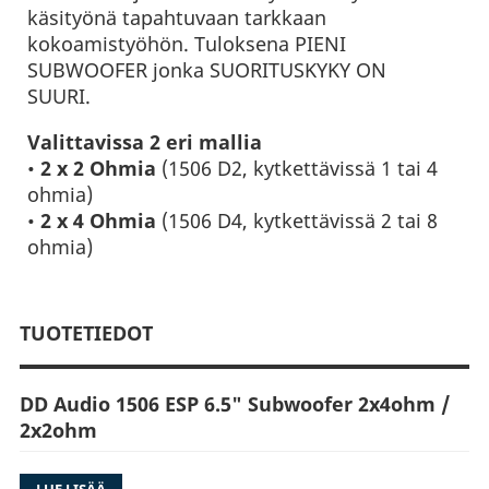
käsityönä tapahtuvaan tarkkaan
kokoamistyöhön. Tuloksena PIENI
SUBWOOFER jonka SUORITUSKYKY ON
SUURI.
Valittavissa 2 eri mallia
•
2 x 2 Ohmia
(1506 D2, kytkettävissä 1 tai 4
ohmia)
•
2 x 4 Ohmia
(1506 D4, kytkettävissä 2 tai 8
ohmia)
TUOTETIEDOT
DD Audio 1506 ESP 6.5" Subwoofer 2x4ohm /
2x2ohm
DD Audio DD1506 ESP on oikea valinta jos