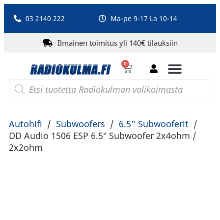
03 2140 222
Ma-pe 9-17 La 10-14
Ilmainen toimitus yli 140€ tilauksiin
0
Bluetooth-kaiuttimet
PA-laitteet ja karaoke
Roberts Radio
Autohifi
/
Subwoofers
/
6.5" Subwooferit
/
DD Audio 1506 ESP 6.5″ Subwoofer 2x4ohm /
2x2ohm