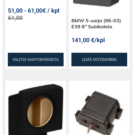
51,00
-
61,00€ / kpl
61,00
BMW 5-sarja (96-03)
E39 8″ Subikotelo
141,00
€
/kpl
VALITSE VAIHTOEHDOISTA
LISÄÄ OSTOSKORIIN