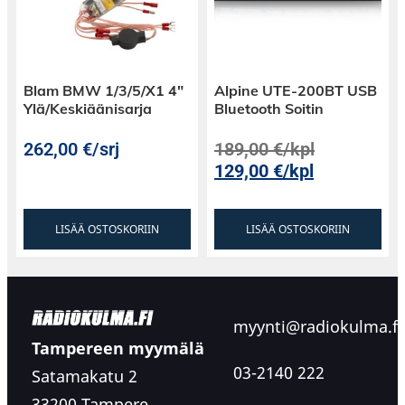
Blam BMW 1/3/5/X1 4″
Alpine UTE-200BT USB
Ylä/Keskiäänisarja
Bluetooth Soitin
262,00
€
/srj
189,00
€
/kpl
129,00
€
/kpl
LISÄÄ OSTOSKORIIN
LISÄÄ OSTOSKORIIN
myynti@radiokulma.fi
Tampereen myymälä
03-2140 222
Satamakatu 2
33200 Tampere