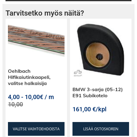
Tarvitsetko myös näitä?
Oehlbach
Hifikaiutinkaapeli,
valitse halkaisija
BMW 3-sarja (05-12)
E91 Subikotelo
4,00
-
10,00€ / m
10,00
161,00
€
/kpl
VALITSE VAIHTOEHDOISTA
LISÄÄ OSTOSKORIIN