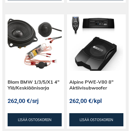
Blam BMW 1/3/5/X1 4″
Alpine PWE-V80 8″
Ylä/Keskiäänisarja
Aktiivisubwoofer
262,00
€
/srj
262,00
€
/kpl
LISÄÄ OSTOSKORIIN
LISÄÄ OSTOSKORIIN