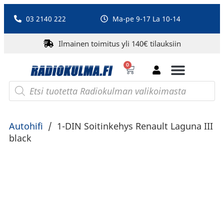
03 2140 222
Ma-pe 9-17 La 10-14
Ilmainen toimitus yli 140€ tilauksiin
0
Bluetooth-kaiuttimet
PA-laitteet ja karaoke
Roberts Radio
Autohifi
/
1-DIN Soitinkehys Renault Laguna III
black