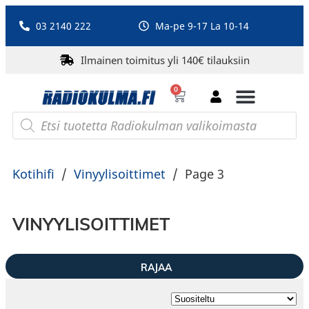
03 2140 222
Ma-pe 9-17 La 10-14
Ilmainen toimitus yli 140€ tilauksiin
0
Bluetooth-kaiuttimet
PA-laitteet ja karaoke
Roberts Radio
Kotihifi
/
Vinyylisoittimet
/
Page 3
VINYYLISOITTIMET
RAJAA