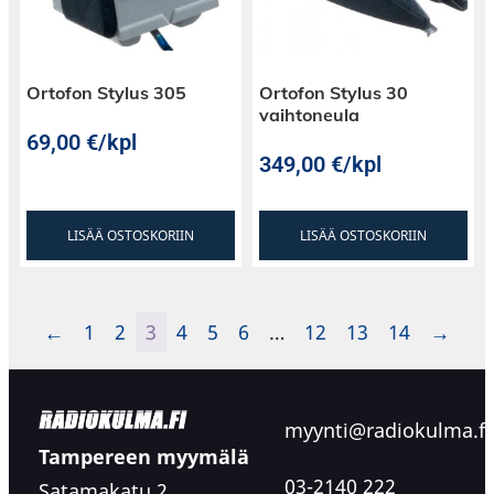
Ortofon Stylus 305
Ortofon Stylus 30
vaihtoneula
69,00
€
/kpl
349,00
€
/kpl
LISÄÄ OSTOSKORIIN
LISÄÄ OSTOSKORIIN
←
1
2
3
4
5
6
…
12
13
14
→
myynti@radiokulma.fi
Tampereen myymälä
03-2140 222
Satamakatu 2