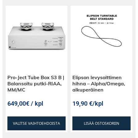
Pro‑Ject Tube Box S3 B |
Elipson levysoittimen
Balansoitu putki‑RIAA,
hihna – Alpha/Omega,
MM/MC
alkuperäinen
649,00€ / kpl
19,90
€
/kpl
VALITSE VAIHTOEHDOISTA
LISÄÄ OSTOSKORIIN