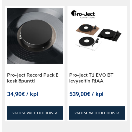
Pro-Ject Record Puck E
Pro-Ject T1 EVO BT
keskiöpuntti
levysoitin RIAA
34,90€ / kpl
539,00€ / kpl
VALITSE VAIHTOEHDOISTA
VALITSE VAIHTOEHDOISTA