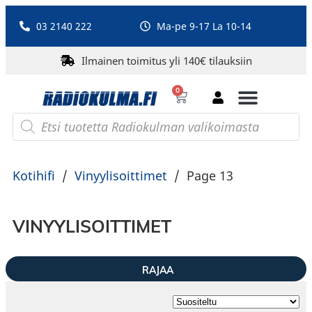
03 2140 222
Ma-pe 9-17 La 10-14
Ilmainen toimitus yli 140€ tilauksiin
0
Bluetooth-kaiuttimet
PA-laitteet ja karaoke
Roberts Radio
Kotihifi
/
Vinyylisoittimet
/
Page 13
VINYYLISOITTIMET
RAJAA