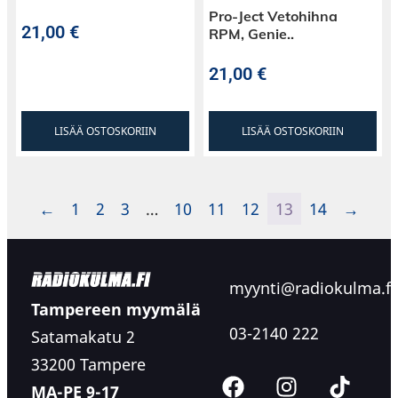
Pro-Ject Vetohihna
21,00
€
RPM, Genie..
21,00
€
LISÄÄ OSTOSKORIIN
LISÄÄ OSTOSKORIIN
←
1
2
3
…
10
11
12
13
14
→
myynti@radiokulma.fi
Tampereen myymälä
03-2140 222
Satamakatu 2
33200 Tampere
MA-PE 9-17