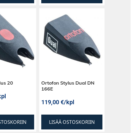
lus 20
Ortofon Stylus Dual DN
166E
kpl
119,00
€
/kpl
STOSKORIIN
LISÄÄ OSTOSKORIIN