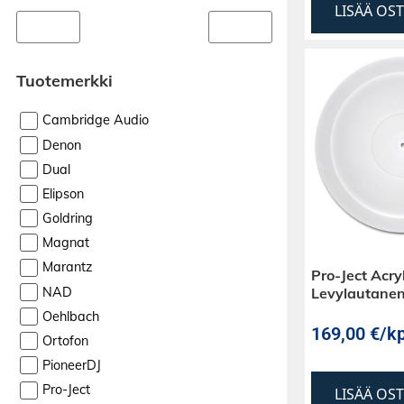
LISÄÄ OS
Tuotemerkki
Cambridge Audio
Denon
Dual
Elipson
Goldring
Magnat
Marantz
Pro-Ject Acryl
NAD
Levylautane
Oehlbach
169,00
€
/kp
Ortofon
PioneerDJ
Pro-Ject
LISÄÄ OS