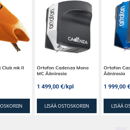
 Club mk II
Ortofon Cadenza Mono
Ortofon Ca
MC Äänirasia
Äänirasia
1 499,00
€
/kpl
1 999,00
TOSKORIIN
LISÄÄ OSTOSKORIIN
LISÄÄ O