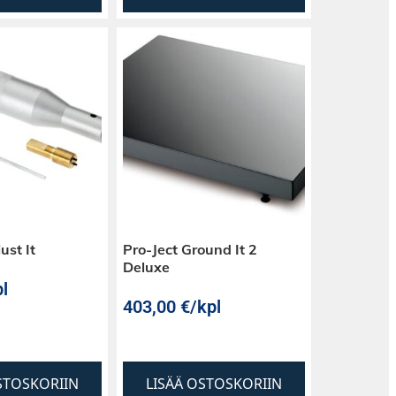
ust It
Pro-Ject Ground It 2
Deluxe
l
403,00
€
/kpl
STOSKORIIN
LISÄÄ OSTOSKORIIN