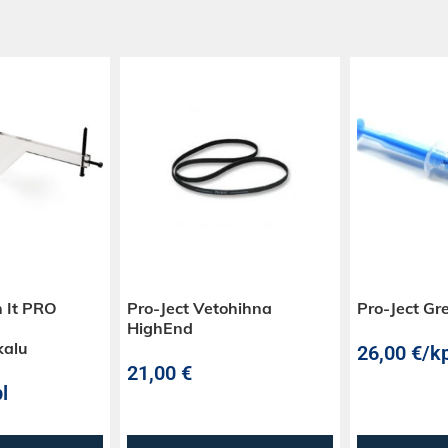
n It PRO
Pro-Ject Vetohihna
Pro-Ject Gre
HighEnd
kalu
26,00
€
/kp
21,00
€
l