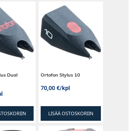
lus Dual
Ortofon Stylus 10
70,00
€
/kpl
l
STOSKORIIN
LISÄÄ OSTOSKORIIN