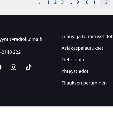
←
1
2
3
…
9
10
11
12
Tilaus- ja toimitusehdot
ynti@radiokulma.fi
Asiakaspalautukset
-2140 222
Tietosuoja
Yhteystiedot
Tilauksen peruminen