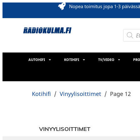
Nopea toimitus jopa 1-3 päiväss
AUTOHIFI
KOTIHIFI
TV/VIDEO
PRO
Kotihifi
/
Vinyylisoittimet
/
Page 12
VINYYLISOITTIMET