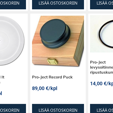
TOSKORIIN
LISÄÄ OSTOSKORIIN
LISÄÄ O
Pro-Ject
levysoitinm
ripustuskum
 It
Pro-Ject Record Puck
n
14,00
€
/kp
89,00
€
/kpl
l
TOSKORIIN
LISÄÄ OSTOSKORIIN
LISÄÄ O