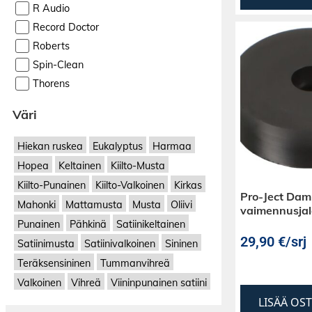
R Audio
Record Doctor
Roberts
Spin-Clean
Thorens
Väri
Hiekan ruskea
Eukalyptus
Harmaa
Hopea
Keltainen
Kiilto-Musta
Kiilto-Punainen
Kiilto-Valkoinen
Kirkas
Pro-Ject Damp
Mahonki
Mattamusta
Musta
Oliivi
vaimennusjal
Punainen
Pähkinä
Satiinikeltainen
29,90
€
/srj
Satiinimusta
Satiinivalkoinen
Sininen
Teräksensininen
Tummanvihreä
Valkoinen
Vihreä
Viininpunainen satiini
LISÄÄ OS