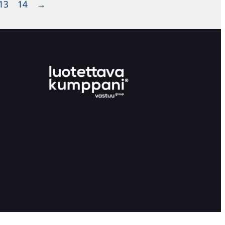
13
14
→