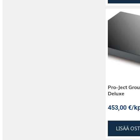
Pro-Ject Grou
Deluxe
453,00
€
/kp
LISÄÄ OS