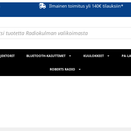
ä
Ilmainen toimitus yli 140€ tilauksiin*
JEKTORIT
BLUETOOTH-KAIUTTIMET
KUULOKKEET
PA-LA
ROBERTS RADIO