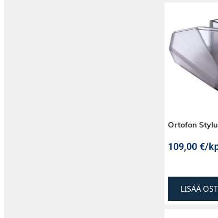
Ortofon Stylu
109,00
€
/kp
LISÄÄ OS