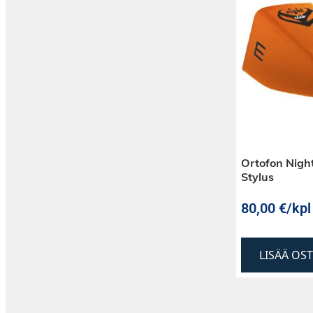
Ortofon Night
Stylus
80,00
€
/kpl
LISÄÄ OS