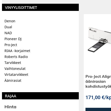
VINYYLISOITTIMET
Denon
Dual
NAD
Pioneer DJ
Pro-Ject
RIAA -korjaimet
Roberts Radio
Tarvikkeet
Vaihtoneulat
Virtatarvikkeet
Pro-Ject Alig
Äänirasiat
äänirasian
kohdistustyö
RAJAA
171,00
€
/kp
Hinta