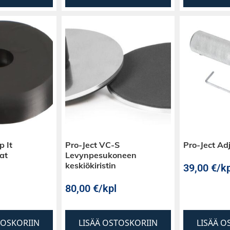
 It
Pro-Ject VC-S
Pro-Ject Adj
at
Levynpesukoneen
keskiökiristin
39,00
€
/kp
80,00
€
/kpl
TOSKORIIN
LISÄÄ OSTOSKORIIN
LISÄÄ O