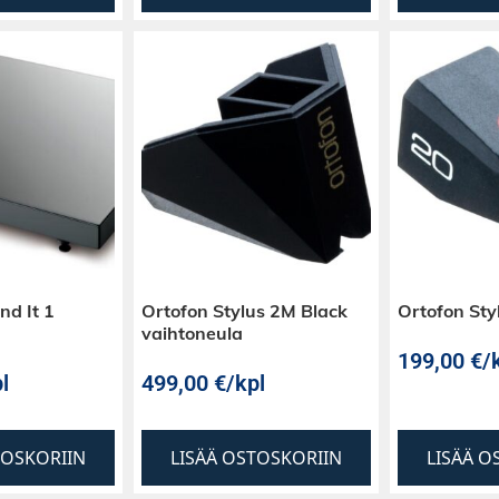
nd It 1
Ortofon Stylus 2M Black
Ortofon Sty
vaihtoneula
199,00
€
/
l
499,00
€
/kpl
TOSKORIIN
LISÄÄ OSTOSKORIIN
LISÄÄ O