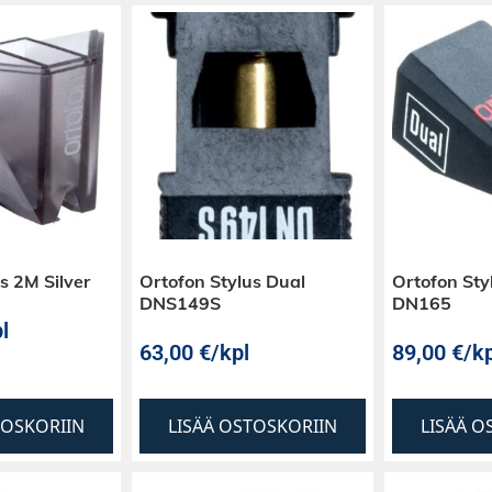
s 2M Silver
Ortofon Stylus Dual
Ortofon Sty
DNS149S
DN165
l
63,00
€
/kpl
89,00
€
/kp
TOSKORIIN
LISÄÄ OSTOSKORIIN
LISÄÄ O