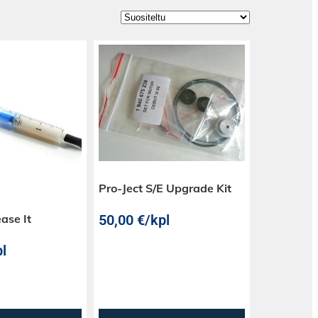
Pro-Ject S/E Upgrade Kit
ase It
50,00
€
/kpl
l