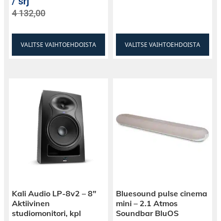
/ srj
4 132,00
VALITSE VAIHTOEHDOISTA
VALITSE VAIHTOEHDOISTA
Kali Audio LP-8v2 – 8″
Bluesound pulse cinema
Aktiivinen
mini – 2.1 Atmos
studiomonitori, kpl
Soundbar BluOS