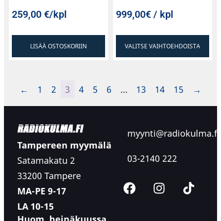
259,00
€
/kpl
999,00€ / kpl
LISÄÄ OSTOSKORIIN
VALITSE VAIHTOEHDOISTA
←
1
2
3
4
5
6
…
13
14
15
→
myynti@radiokulma.fi
Tampereen myymälä
03-2140 222
Satamakatu 2
33200 Tampere
MA-PE 9-17
LA 10-15
Huom. heinäkuussa