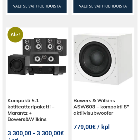
VALITSE VAIHTOEHDOISTA
VALITSE VAIHTOEHDOISTA
Ale!
Kompakti 5.1
Bowers & Wilkins
kotiteatteripaketti –
ASW608 – kompakti 8″
Marantz +
aktiivisubwoofer
Bowers&Wilkins
779,00€ / kpl
3 300,00
-
3 300,00€