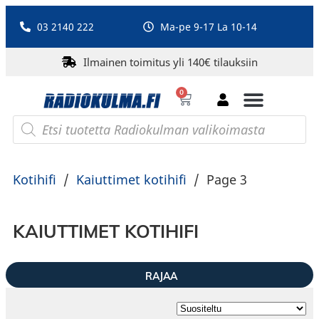
03 2140 222
Ma-pe 9-17 La 10-14
Ilmainen toimitus yli 140€ tilauksiin
0
Bluetooth-kaiuttimet
PA-laitteet ja karaoke
Roberts Radio
Kotihifi
/
Kaiuttimet kotihifi
/
Page 3
KAIUTTIMET KOTIHIFI
RAJAA