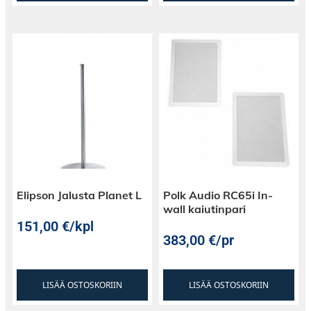
Elipson Jalusta Planet L
Polk Audio RC65i In-
wall kaiutinpari
151,00
€
/kpl
383,00
€
/pr
LISÄÄ OSTOSKORIIN
LISÄÄ OSTOSKORIIN