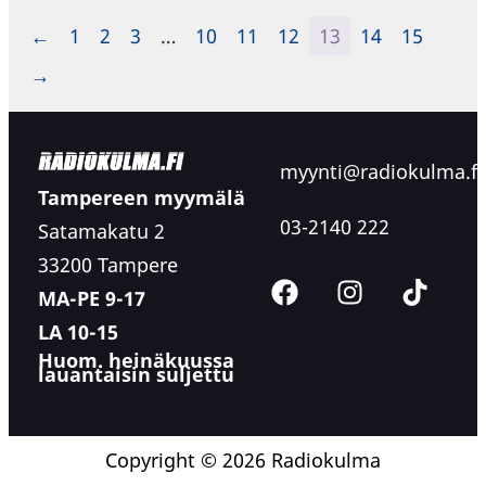
←
1
2
3
…
10
11
12
13
14
15
→
myynti@radiokulma.fi
Tampereen myymälä
03-2140 222
Satamakatu 2
33200 Tampere
MA-PE 9-17
LA 10-15
Huom. heinäkuussa
lauantaisin suljettu
Copyright © 2026 Radiokulma