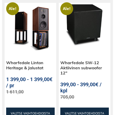
Ale!
Ale!
Wharfedale Linton
Wharfedale SW-12
Heritage & Jalustat
Aktiivinen subwoofer
12″
1 399,00
-
1 399,00€
399,00
-
399,00€ /
/ pr
kpl
1 611,00
705,00
VALITSE VAIHTOEHDOISTA
VALITSE VAIHTOEHDOISTA