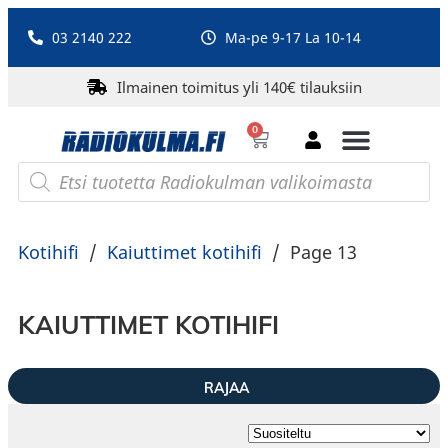
03 2140 222
Ma-pe 9-17 La 10-14
Ilmainen toimitus yli 140€ tilauksiin
0
Bluetooth-kaiuttimet
PA-laitteet ja karaoke
Roberts Radio
Kotihifi
/
Kaiuttimet kotihifi
/
Page 13
KAIUTTIMET KOTIHIFI
RAJAA