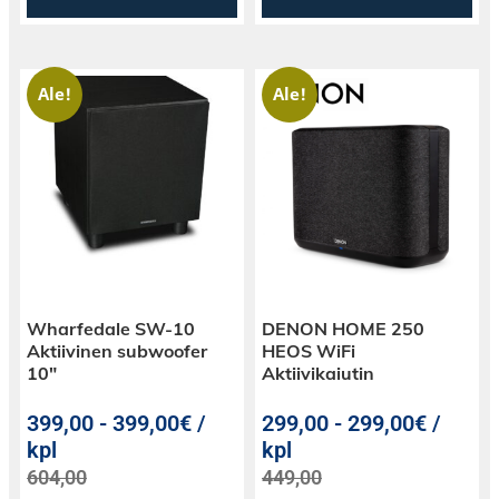
Ale!
Ale!
Wharfedale SW-10
DENON HOME 250
Aktiivinen subwoofer
HEOS WiFi
10″
Aktiivikaiutin
399,00
-
399,00€ /
299,00
-
299,00€ /
kpl
kpl
604,00
449,00