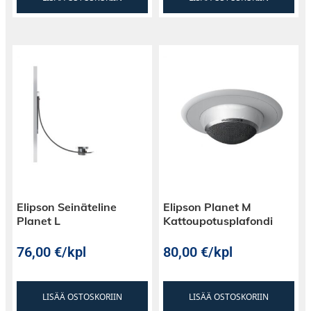
Elipson Seinäteline
Elipson Planet M
Planet L
Kattoupotusplafondi
76,00
€
/kpl
80,00
€
/kpl
LISÄÄ OSTOSKORIIN
LISÄÄ OSTOSKORIIN