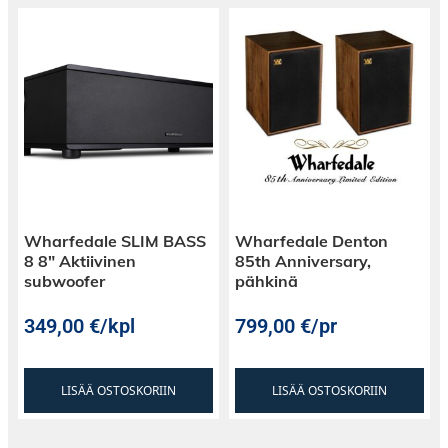
Wharfedale SLIM BASS
Wharfedale Denton
8 8″ Aktiivinen
85th Anniversary,
subwoofer
pähkinä
349,00
€
/kpl
799,00
€
/pr
LISÄÄ OSTOSKORIIN
LISÄÄ OSTOSKORIIN