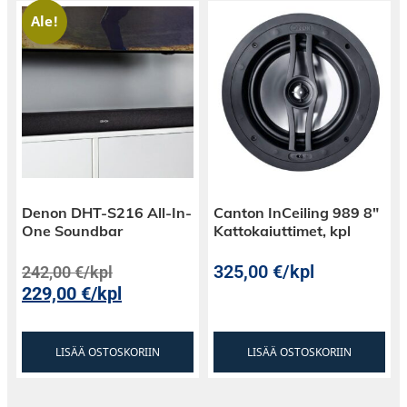
Ale!
Denon DHT-S216 All-In-
Canton InCeiling 989 8″
One Soundbar
Kattokaiuttimet, kpl
325,00
€
/kpl
242,00
€
/kpl
229,00
€
/kpl
LISÄÄ OSTOSKORIIN
LISÄÄ OSTOSKORIIN